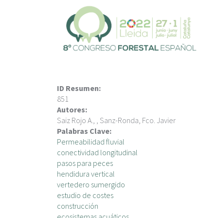
V
é
s
a
l
c
o
n
ID Resumen:
t
851
i
Autores:
n
Saiz Rojo A., , Sanz-Ronda, Fco. Javier
g
Palabras Clave:
u
Permeabilidad fluvial
t
conectividad longitudinal
pasos para peces
hendidura vertical
vertedero sumergido
estudio de costes
construcción
ecosistemas acuáticos.