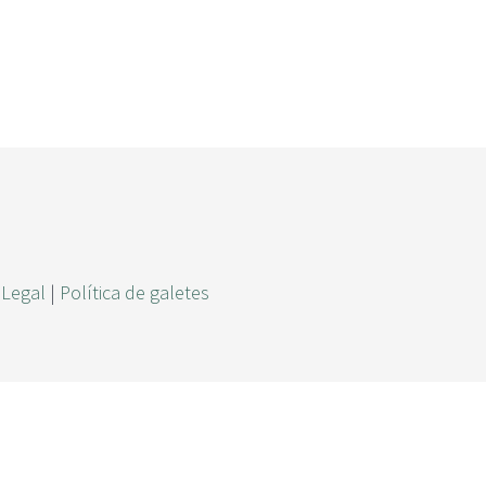
r
c
a
 Legal
|
Política de galetes