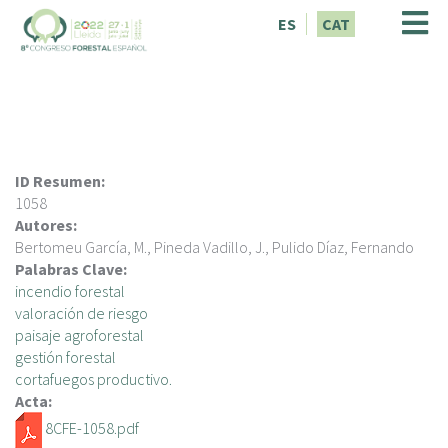
V
ES
CAT
é
s
a
l
c
o
n
ID Resumen:
t
1058
i
Autores:
n
Bertomeu García, M., Pineda Vadillo, J., Pulido Díaz, Fernando
g
Palabras Clave:
u
incendio forestal
t
valoración de riesgo
paisaje agroforestal
gestión forestal
cortafuegos productivo.
Acta:
8CFE-1058.pdf