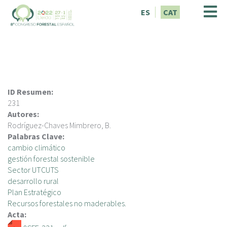
V
ES
CAT
é
s
a
l
c
o
n
ID Resumen:
t
231
i
Autores:
n
Rodríguez-Chaves Mimbrero, B.
g
Palabras Clave:
u
cambio climático
t
gestión forestal sostenible
Sector UTCUTS
desarrollo rural
Plan Estratégico
Recursos forestales no maderables.
Acta: