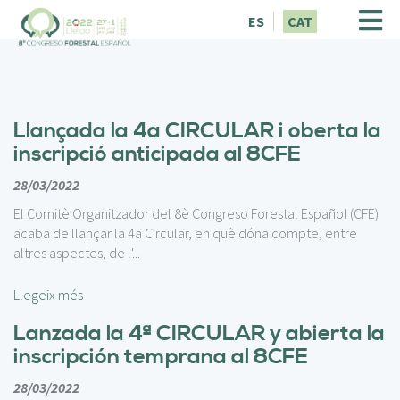
V
ES
CAT
é
s
a
l
c
Llançada la 4a CIRCULAR i oberta la
o
n
inscripció anticipada al 8CFE
t
28/03/2022
i
n
El Comitè Organitzador del 8è Congreso Forestal Español (CFE)
g
acaba de llançar la 4a Circular, en què dóna compte, entre
u
altres aspectes, de l'...
t
Llegeix més
Lanzada la 4ª CIRCULAR y abierta la
inscripción temprana al 8CFE
28/03/2022