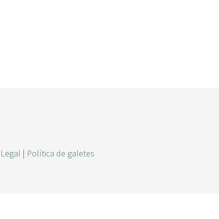
r
c
a
 Legal
|
Política de galetes