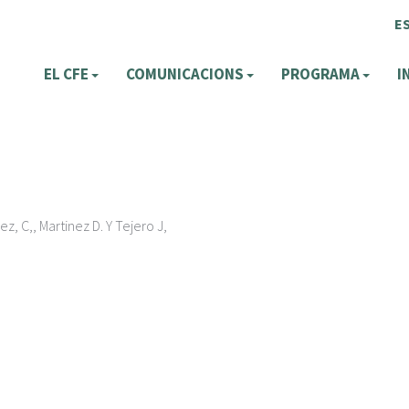
E
EL CFE
COMUNICACIONS
PROGRAMA
I
z, C,, Martinez D. Y Tejero J,