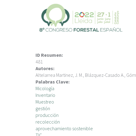
V
é
s
a
l
c
o
n
ID Resumen:
t
481
i
Autores:
n
Altelarrea Martinez, J. M., Blázquez-Casado A., Góme
g
Palabras Clave:
u
Micología
t
Inventario
Muestreo
gestión
producción
recolección
aprovechamiento sostenible
TIC