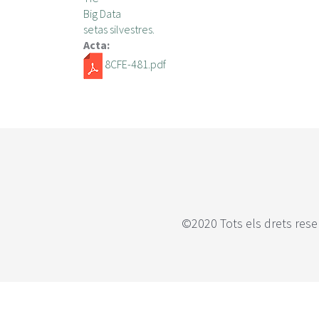
Big Data
setas silvestres.
Acta:
8CFE-481.pdf
©2020 Tots els drets rese