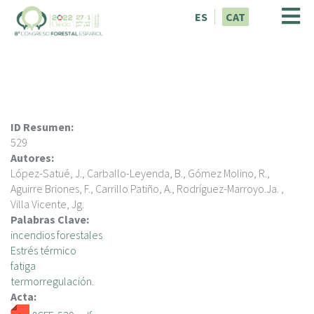
V
ES
CAT
é
s
a
l
c
o
n
ID Resumen:
t
529
i
Autores:
n
López-Satué, J., Carballo-Leyenda, B., Gómez Molino, R.,
g
Aguirre Briones, F., Carrillo Patiño, A., Rodríguez-Marroyo.Ja. ,
u
Villa Vicente, Jg.
t
Palabras Clave:
incendios forestales
Estrés térmico
fatiga
termorregulación.
Acta: